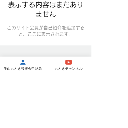
表示する内容はまだあり
ません
このサイト会員が自己紹介を追加する
と、ここに表示されます。
牛山もとき後援会
牛山もとき後援会申込み
もときチャンネル
〒399-0214 長野県富士見町落合9984-
209 TEL：0266-62-8363
お問い合わせ
プライバシーポリシー
＼ SNSで活動を更新中！ ／