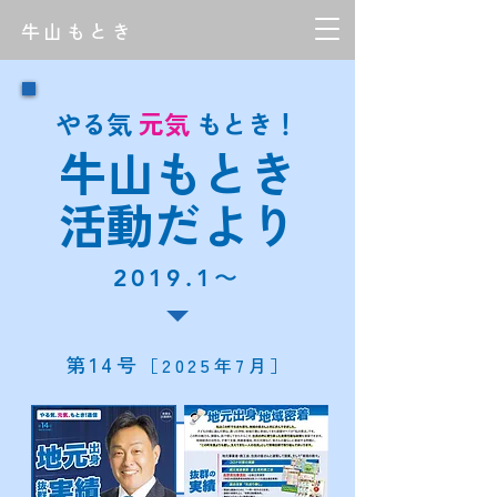
牛山もとき
​やる気
元気
もとき！
牛山もとき
活動だより
2019.1〜
​第14号
［2025年7月］