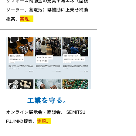
リフォーム補助金の充実＋再エネ（屋根
ソーラー、蓄電池）県補助に上乗せ補助
提案、
実現。
工業を守る。
オンライン展示会・商談会、 SEIMITSU
FUJIMIの提案、
実現。