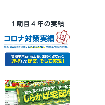
牛山もとき
１
４
期目
年の実績