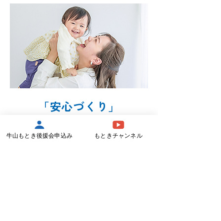
「安心づくり」
コロナ禍の
出生数激減対応
牛山もとき後援会申込み
もときチャンネル
1つの窓口で産後ケア、妊娠・出産～子育
て・学習まで、息の長い伴走支援体制の
提言。子ども・家庭相談係の新設、
実
現。