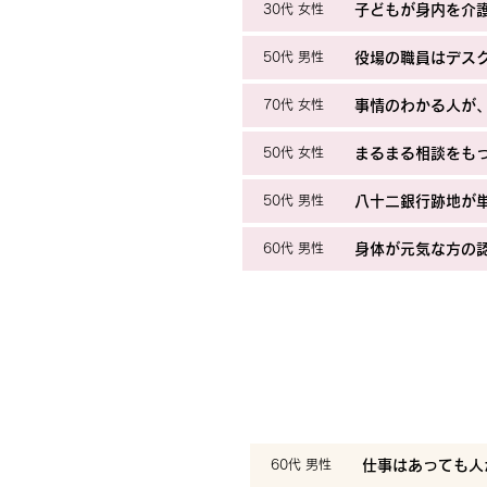
30代 女性
子どもが身内を介
50代 男性
役場の職員はデス
70代 女性
事情のわかる人が
50代 女性
まるまる相談をも
50代 男性
八十二銀行跡地が
60代 男性
身体が元気な方の
60代 男性
仕事はあっても人