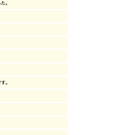
した。
です。