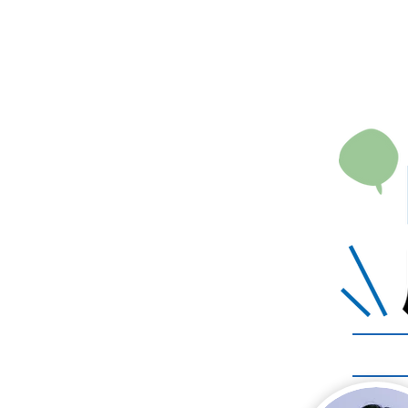
牛山もとき