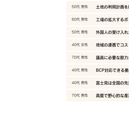
50代 男性
土地の利用計画を
60代 男性
工場の拡大するボ
50代 男性
外国人の受け入れ
40代 女性
地域の連携でコス
70代 男性
議員に必要な胆力
40代 男性
BCP対応できる
40代 男性
富士見は全国の先
70代 男性
高度で野心的な産