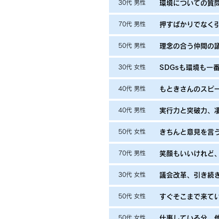
30代 男性
環境についての質
70代 男性
押すばかりでなく
50代 男性
理念の合う仲間の
30代 女性
SDGsも環境も一
40代 男性
もときさんのスピ
40代 男性
実行力と突破力、
50代 女性
きちんと意見を言
70代 男性
笑顔もいいけれど
30代 女性
議会改革、引き続
50代 女性
すぐそこまで来て
50代 女性
仕事している分、