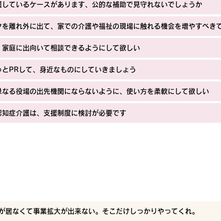
護しているケースがあります、公的な補助で見守れないでしょうか
クを離れ外に出て、家での介護や福祉の現場に触れる機会を増やすべき
、家庭に出向いて相談できるようにして欲しい
っとPRして、身近なものにしていきましょう
単なる役場の出先機関にならないように、使い方を柔軟にして欲しい
認知症介護は、支援制度に検討が必要です
工業
が居なくて事業拡大が出来ない。そこだけしっかりやってくれ。